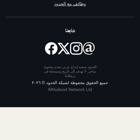
وظائف مع الحدود
تابعنا
الحدود منصة إبداع عربي تقدم محتوىً
ساخر. لا تهدف إلى الربح ومسجلة في
بريطانيا
يع الحقوق محفوظة لشبكة الحدود ©
٢٠٢٦
AlHudood Network Ltd