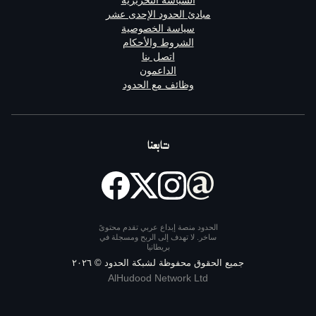
مبادئ الحدود الإحدى عشر
سياسة الخصوصية
الشروط والأحكام
اتصل بنا
الداعمون
وظائف مع الحدود
تابعنا
الحدود منصة إبداع عربي تقدم محتوىً
ساخر. لا تهدف إلى الربح ومسجلة في
بريطانيا
يع الحقوق محفوظة لشبكة الحدود ©
٢٠٢٦
AlHudood Network Ltd