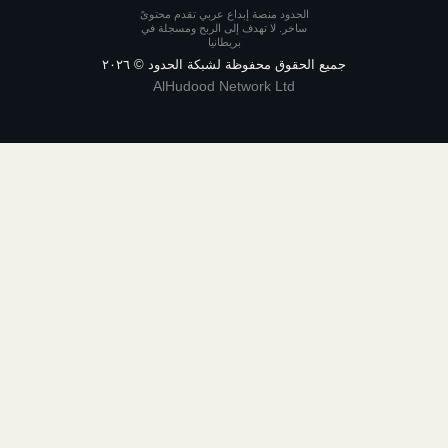
الحدود منصة إبداع عربي تقدم محتوىً
ساخر. لا تهدف إلى الربح ومسجلة في
بريطانيا
يع الحقوق محفوظة لشبكة الحدود ©
٢٠٢٦
AlHudood Network Ltd