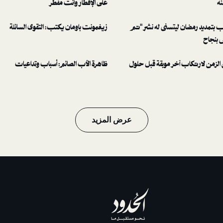
نه
على الإفطار وأنت مفطر
بتمديد رمضان ليتسنى له نشر "تم
زيغمونت باومان يكتب: التقوى السائلة
 بنجاح
لزمن لارتكاب آخر موبقة قبل حلول
ظاهرة الأب الصائم: أسباب وتداعيات
عرض المزيد