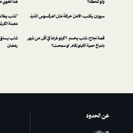
ولو للحظة؟
هذا اعفوني م
سيوران يكتب: الأملُ خرافةٌ مثلَ العرقسوس اللّذيذ
"شاب يطالب 
تعبئة الكرش
قصة نجاح: شاب يخسر ٢٠ كيلو غراماً في أقل من شهر
شاب يسابق ا
باتباع حمية الكيلو بكام لو سمحت؟
رمضان
عن الحدود
من نحن