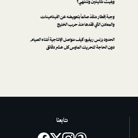
وبقيت ثانيتين وننتهي؟
وجبة إفطار تنقذ صائماً بتعويضه عن الفيتامينات
والمعادن التي فقدها منذ حرب الخليج
الحدود بزنس ريفيو: كيف تواصل الإنتاجية أثناء الصيام
دون الحاجة لتحريك الماوس كل عشر دقائق
تابعنا