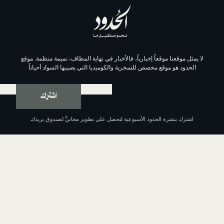
موقعاً إخبارياً، فالأخبار في نهاية المطاف، نميمة منظمة. موقع
وقع مخصص للسخرية والكوميديا التي يصيبها السواد أحياناً
اشترك
ة الحدود الأسبوعية لتحصل على تطوير مجانيٍّ لصندوق بريدك
عن الحدود
من نحن
السياسة التحريرية
مبادئ الحدود الإحدى عشر
سياسة الخصوصية
الشروط والأحكام