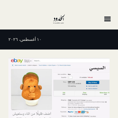
١٠ أغسطس، ٢٠٢٦