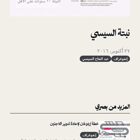
سيسي
د الفتاح السيسي
بصري
خطة إردوغان لإعادة تدوير اللاجئين
إنفوغراف