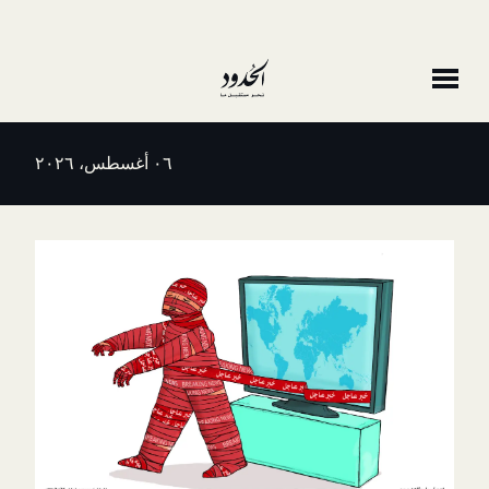
٠٦ أغسطس، ٢٠٢٦