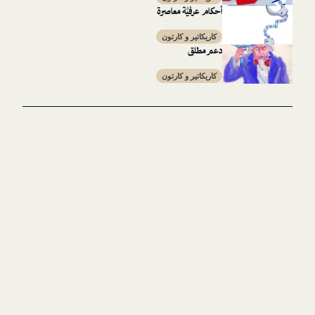
أحكام عرفيَّة معاصرة
كاريكاتير و كارتون
دعم مطلق
كاريكاتير و كارتون