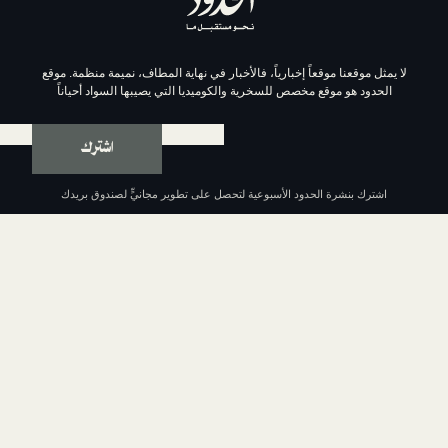
موقعاً إخبارياً، فالأخبار في نهاية المطاف، نميمة منظمة. موقع
وقع مخصص للسخرية والكوميديا التي يصيبها السواد أحياناً
اشترك
ة الحدود الأسبوعية لتحصل على تطوير مجانيٍّ لصندوق بريدك
عن الحدود
من نحن
السياسة التحريرية
مبادئ الحدود الإحدى عشر
سياسة الخصوصية
الشروط والأحكام
اتصل بنا
الداعمون