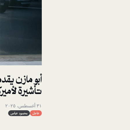
أبو مازن يقد
تأشيرة لأميرك
٣١ أغسطس، ٢٠٢٥
عاجل
محمود عباس