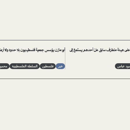
ر على هيئة متطرّف سابق علّ أحدهم يستمع إلى
أبو مازن يؤسس جمعية فلسطينيون بلا حدود ولا أرض 
ود عباس
خبر
فلسطين
السلطة الفلسطينية
محمود