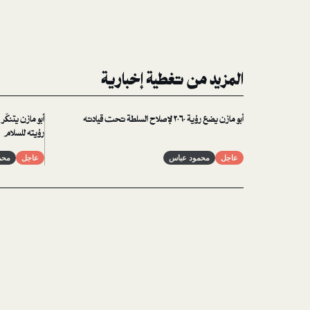
المزيد من تغطية إخبارية
أبو مازن يضع رؤية ٢٠٦٠ لإصلاح السلطة تحت قيادته
أبو مازن يتنكّ
رؤيته للسلام
عاجل
محمود عباس
عاجل
محم