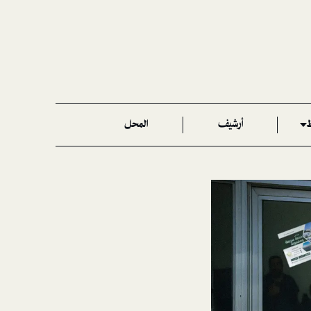
ط
أرشيف
المحل