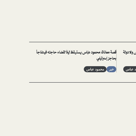
ولا دولة
قصة معاناة: محمود عبّاس يستيقظ ليلاً لقضاء حاجته فيتفاجأ
بحاجز إسرائيلي
 عباس
خبر
محمود عباس