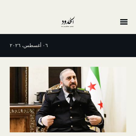
٠٦ أغسطس، ٢٠٢٦