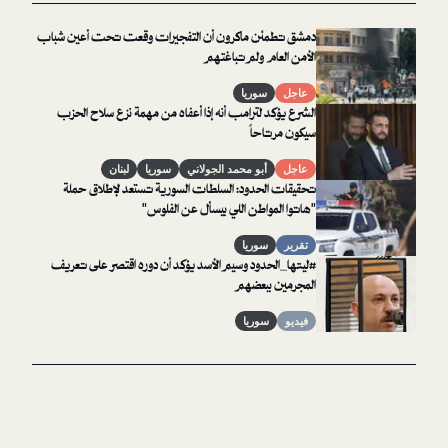
دمشق تطمئن ماكرون أن التفجيرات وقعت تحت أعين شباب
الأمن العام ولم تباغتهم
عاجل
سوريا
الشرع يؤكد لترامب أنه إذا أعفاه من مهمة نزع سلاح الحزب
سيكون مرتاحاً
عاجل
أبو محمد الجولاني
سوريا
لبنان
تحقيقات الحدود: السلطات السورية تستعد لإطلاق حملة
"هاتوا المواطن اللي بيسأل عن الفلوس"
تقرير
سوريا
#ليتها_الحدود وسيم الأسد يؤكد أن دوره اقتصر على تعريف
المجرمين ببعضهم
فيديو
سوريا