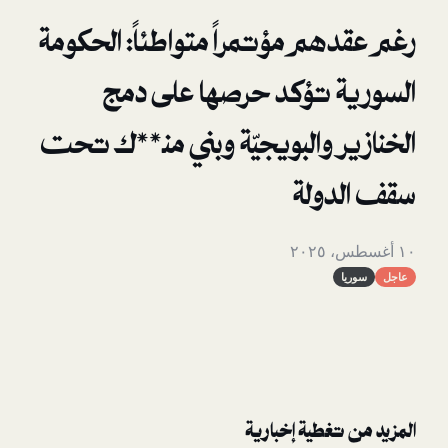
م مؤتمراً متواطئاً: الحكومة
 تؤكد حرصها على دمج
 والبويجيّة وبني منـ**ك تحت
ولة
غطية إخبارية