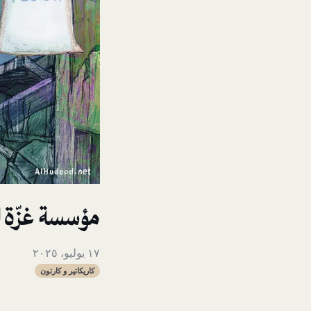
مؤسسة غزّة ال
١٧ يوليو، ٢٠٢٥
كاريكاتير و كارتون