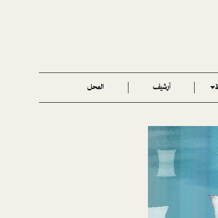
ط
أرشيف
المحل