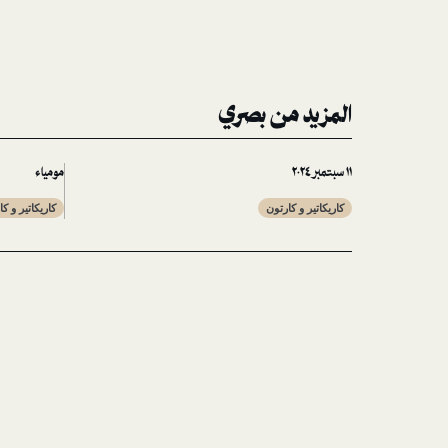
المزيد من بصري
١١ سبتمبر ٢٠٢٤
مومياء
كاريكاتير و كارتون
كاريكاتير و ك