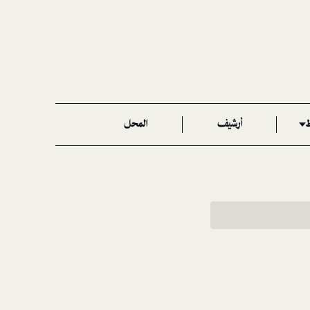
ط
أرشيف
المحل