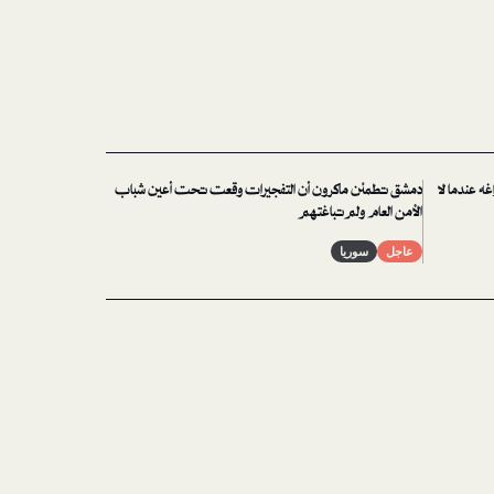
غه عندما لا
دمشق تطمئن ماكرون أن التفجيرات وقعت تحت أعين شباب
الأمن العام ولم تباغتهم
عاجل
سوريا