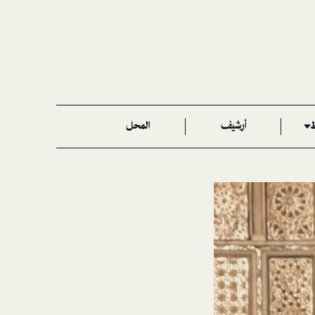
ط
أرشيف
المحل