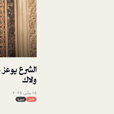
الشرع يوعز عن
ولاك
١٥ يناير، ٢٠٢٥
عاجل
سوريا