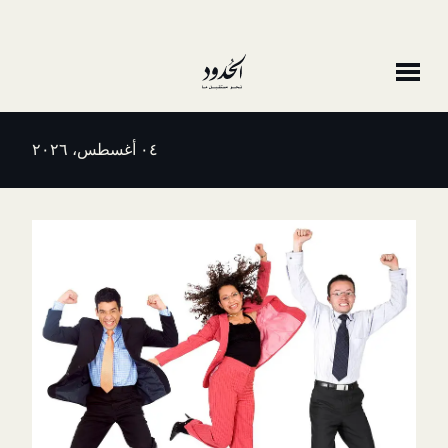
٠٤ أغسطس، ٢٠٢٦