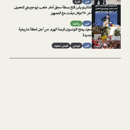
خبر
غزة
انفانتينو يقرر فتح بسطة سجق أمام ملعب نيوجيرسي لتحصيل
آخر ٢٥٠ دولار تبقت مع الجمهور
خبر
رياضة
سعيّد يمنح التونسيين فرصة الهرم من أجل لحظة تاريخية
جديدة
خبر
تونس
قيس سعيد