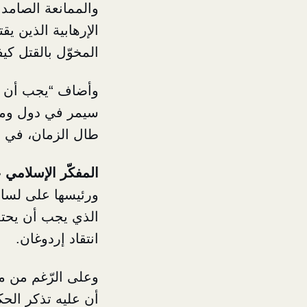
والممانعة الصامد
الإرهابية الذين يق
المخوّل بالقتل كيفم
وأضاف “يجب أن نس
سيمر في دول ومحطا
طال الزمان، في يو
المفكّر الإسلامي
ورئيسها على لسانه،
الذي يجب أن يحتذي
انتقاد إردوغان.
وعلى الرّغم من مح
أن عليه تذكر الح