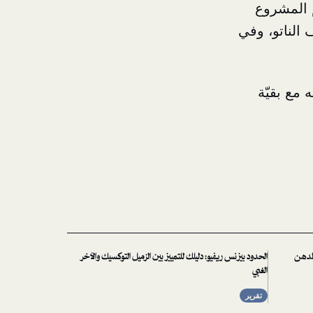
م المشروع
 الناتو، وفي
 مع بقيّة
 لدهن
الحدود بيزنس ريفيو: دليلك للتمييز بين الزميل التوكسيك والآخر
الغبي
تقرير