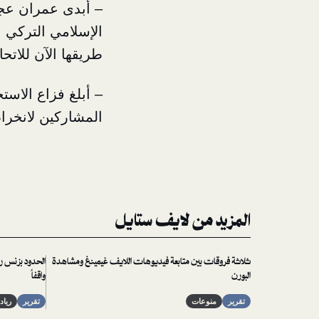
– أبدى عمران عجب
الإسلامي التركي ا
طريقها الآن للاتحا
– أبلغ فزاع الاست
المشاركين لانخرا
المزيد من لايف ستايل
ثلاثة فروقات بين متابعة فيديوهات اللايف غيمينغ ومشاهدة
الحدود بزنس ريف
البورن
واقفاً
تقرير
منوعات
تقرير
رياد