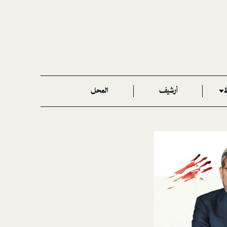
ط
أرشيف
المحل