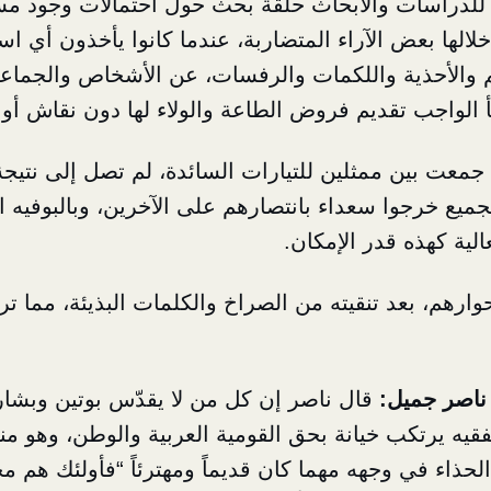
للدراسات والأبحاث حلقة بحث حول احتمالات وجود مس
لالها بعض الآراء المتضاربة، عندما كانوا يأخذون أي ا
ئم والأحذية واللكمات والرفسات، عن الأشخاص والجماع
 الواجب تقديم فروض الطاعة والولاء لها دون نقاش أو 
جمعت بين ممثلين للتيارات السائدة، لم تصل إلى نتيجة
الجميع خرجوا سعداء بانتصارهم على الآخرين، وبالبوفيه ا
الية كهذه قدر الإمكان.
حوارهم، بعد تنقيته من الصراخ والكلمات البذيئة، مما 
ناصر جميل:
قال ناصر إن كل من لا يقدّس بوتين وبشا
فقيه يرتكب خيانة بحق القومية العربية والوطن، وهو م
حذاء في وجهه مهما كان قديماً ومهترئاً “فأولئك هم م