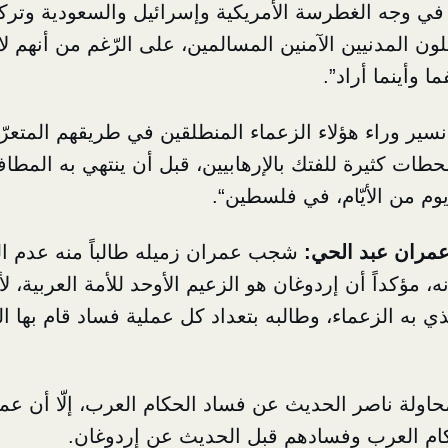
 في وجه الغطرسة الأمريكية وإسرائيل والسعودية وترك
تلون المدنيين الآمنين المسالمين، على الرّغم من أنهم لا
ا وأينما أراد”.
ير وراء هؤلاء الزعماء المنطلقين في
طريقهم المتعرّ
ت كثيرة للفتك بالإرهابيين، قبل أن ينتهي به المطاف،
م من الأيّام، في
فلسطين
“.
 عمران عبد الحي:
شجب عمران زميله طالباً منه عدم التف
 مؤكداً أن إردوغان هو الزعيم الأوحد للأمة العربية، لأن
 به الزعماء، وطالبه بتعداد كل عملية فساد قام بها ا
اولة ناصر الحديث عن فساد الحكام العرب، إلّا أن عمرا
كام العرب وفسادهم قبل الحديث عن إردوغان.