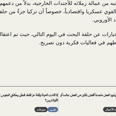
ه من عمالة زملائه للأجندات الخارجية، بدلاً من دعمه
لقوي عسكريا واقتصادياً، خصوصاً أن تركيا جزءٌ من حلف
د الأوروبي.
خبارات عن حلقة البحث في اليوم التالي، حيث تم اعتقاله
طهم في فعاليات فكرية دون تصريح.
يو: العمل متمدداً أفضل بكثير من العمل جالساً أو
إذا كانت الحياة وقفة عز فقط، فمتى يمكنني الجلوس
الڤولتارين؟
ة الأعمال
تقرير
منوعات