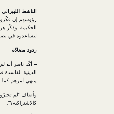
الناشط الليبرالي 
رؤوسهم إن فكّروا،
الحكيمة. وذكّر هز
ليساعدوه في تصحي
ردود مضادّة
– أكّد ناصر أنه ل
الدينية الفاسدة ف
ينتهي أمرهم كما ا
وأضاف “لم تجترّون
كالاشتراكية؟”.