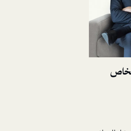
أشخاص