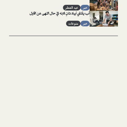
خبر
عيد الفطر
أب يقتني آيباد ثانٍ لابنه في حال التهى عن الأول
خبر
منوعات