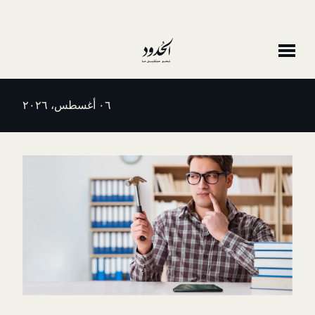
٠٦ أغسطس، ٢٠٢٦