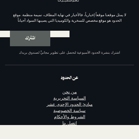
موقعاً إخبارياً، فالأخبار في نهاية المطاف، نميمة منظمة. موقع
وقع مخصص للسخرية والكوميديا التي يصيبها السواد أحياناً
اشترك
ة الحدود الأسبوعية لتحصل على تطوير مجانيٍّ لصندوق بريدك
عن الحدود
من نحن
السياسة التحريرية
مبادئ الحدود الإحدى عشر
سياسة الخصوصية
الشروط والأحكام
اتصل بنا
الداعمون
وظائف مع الحدود