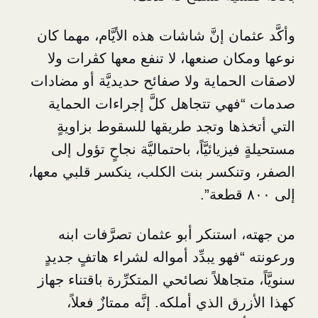
ان إنَّ شاشات هذه الأيَّام، مهما كان
ن صنعها، لا تنفع معها ك
ڤ
رات ولا
حماية ولا صفائح حديديَّة أو مضادات
ي تتجاهل كلَّ إجراءات الحماية
ها وتجد طريقها للسقوط بزاويةٍ
زيائيَّاً، باحتماليَّة نجاحٍ تؤول إلى
نكسر بنت الكلب، ينكسر قلبي معها،
ستنكر أبو عثمان تصرَّفات ابنه
هو يبدِّد أمواله لشراء هاتفٍ جديدٍ
تجاهلاً نصائحي المتكرِّرة باقتناء جهاز
 الذي أملكه. إنَّه ممتازٌ فعلاً،