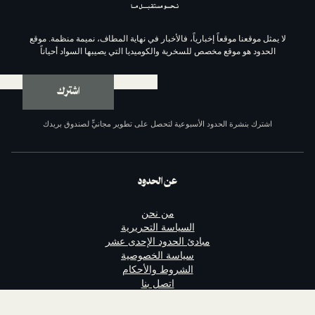
موقعاً إخبارياً، فالأخبار في نهاية المطاف، نميمة منظمة. موقع
وقع مخصص للسخرية والكوميديا التي يصيبها السواد أحياناً
اشترك
ة الحدود الأسبوعية لتحصل على تطوير مجانيٍّ لصندوق بريدك
عن الحدود
من نحن
السياسة التحريرية
مبادئ الحدود الإحدى عشر
سياسة الخصوصية
الشروط والأحكام
اتصل بنا
الداعمون
وظائف مع الحدود