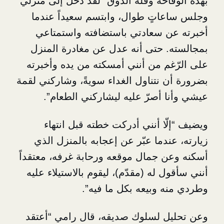
احة وقلة الذوق “لقد دخل إلى منزلي
تٍ طوال، وابتسم سعيداً عندما
 سعادتي باستضافته واستمتاعي
 حتى أنه عدل عن مغادرة المنزل
م من أنني أمسكته من يده وأخبرته
 نتناول الغداء سويةً، وشاركني لقمة
 أصرّ عليه ليشاركني الطعام”.
ا أنني أدركت خطته قبل انتهاء
دما عبّر عن إعجابه بالمنزل الذي
 جمال موقعه ورحابة غرفه، معتقداً
 له (مقدّم)، ليقوم بالاستيلاء عليه
 وبيعه بكل ما فيه”.
 لسلوك صديقه، قال رامي “أعتقد