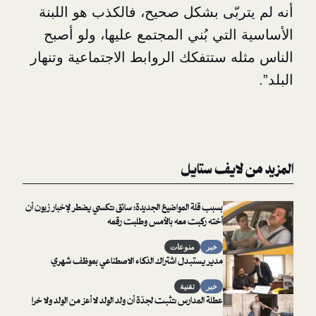
ربّى بشكل صحيح، فالكذب هو اللبنة
لتي بُني المجتمع عليها، ولو أصبح
ه ستتفكك الروابط الاجتماعية وتنهار
لايف ستايل
بسبب قلة المواضيع الجديدة: سائق تكسي يضطر لإخبار زبون أن
أخته ركبت معه بالأمس وطلبت رقمه
خبر
منوعات
مدير يستبدل اشتراك الذكاء الاصطناعي بموظف شهري
خبر
تقنية
عطلة المدارس تثبت لجدّة أن ولد الولد لا أعز من الولد ولا خرا