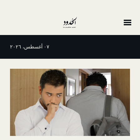
٠٧ أغسطس، ٢٠٢٦