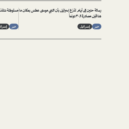
رسالة حنين إلى أيام تذرّع إسرائيل بأن النبي موسى عطسَ بمكان ما
مستوطِنة تنقذ خ
هنا قبل مصادرة الـ ٣٠ دونماً
خبر
إسرائيل
خبر
إسرائ