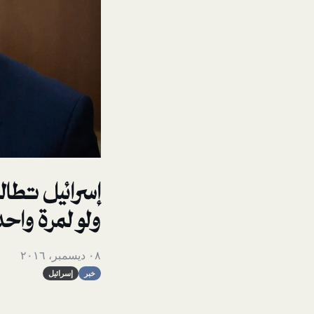
إسرائيل تطال
ولو لمرة واح
٠٨ ديسمبر، ٢٠١٦
خبر
إسرائيل