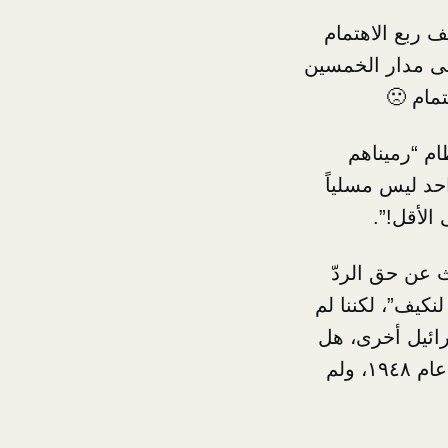
ف ربع الاهتمام
لى مدار الخمسين
تمام 🙁
ام “رميناهم
حد ليس مسلياً
الأقل!”.
ث عن حق الردّ
نكيف”، لكننا لم
سرائيل أخرى، هل
عام
١٩٤٨، ولم