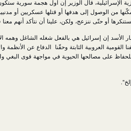
ية الإسرائيلية، قال الوزير إن أول هجمة سورية ستك
نها من الوصول إلى هدفها أو قتلها عسكريين أو مدنيين
نستنكرها أو حتّى ننزعج، ولكن، علينا أن نتأكد أنهم معنا
ر الأسد إن إسرائيل هي بالفعل شغله الشاغل وهمه الأوحد
نا القومية العروبية الثابتة
وحقّنا الدفاع عن الأنظمة وا
 للحفاظ على مصالحها الحيوية في مواجهة قوى البغي و
لخ”.