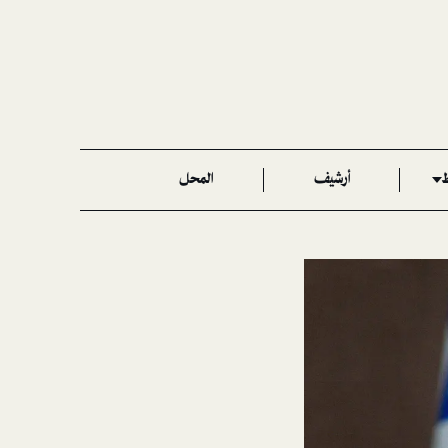
ط
أرشيف
المحل