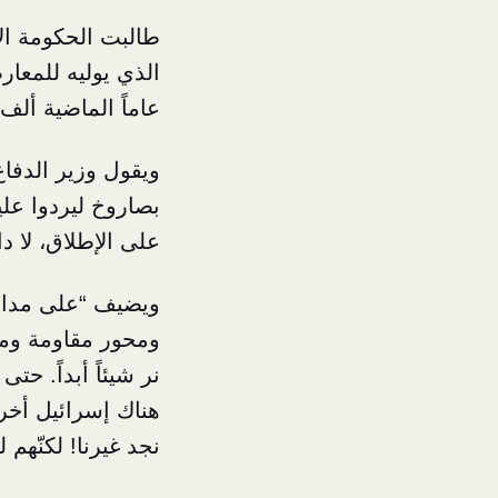
طالبت الحكومة الا
الذي يوليه للمعا
عاماً الماضية ألف
ويقول وزير الدفاع 
بصاروخ ليردوا علي
على الإطلاق، لا دا
ويضيف “على مدار ا
ومحور مقاومة ومما
نر شيئاً أبداً. ح
هناك إسرائيل أخر
نجد غيرنا! لكنّهم 