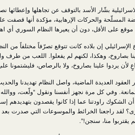
سرائيلية بشّار الأسد بالتوقف عن تجاهلها وإعطائها نص
رضة المسلّحة والحركات الإرهابية، مؤكدة أنها قصفت ع
 موقع على الأقل، دون أن يعيرها النظام السوري أي اه
الإسرائيلي إن بلاده كانت تتوقع تصرّفاً مختلفاً من النظ
نا بصاروخ، وهكذا، لكنهم لم يفعلوا. اللعب من طرف وا
عٍ لأن يردوا علينا بصاروخ، ولا بالرصاص، فليشتمونا على 
لعقود العديدة الماضية، واصل النظام تهديدنا والحدي
نعة. وفي كل مرة نجهز أنفسنا ونقول “ولّعت، ووالله ل
تى أن الشكوك راودتنا عما إذا كانوا يقصدون بتهديدهم إ
ى؟ لقد راجعنا الخرائط والموسوعات التي صدرت بعد 
لم يقتربوا منا، سنجن!”.