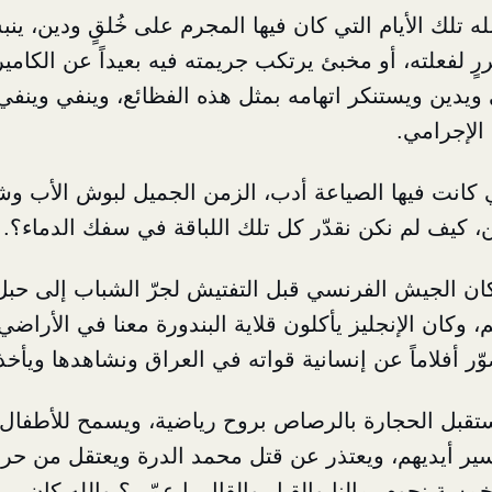
الله تلك الأيام التي كان فيها المجرم على خُلقٍ ودين، 
ررٍ لفعلته، أو مخبئ يرتكب جريمته فيه بعيداً عن الكامير
ويدين ويستنكر اتهامه بمثل هذه الفظائع، وينفي وينفي
 الإجرامي.
تي كانت فيها الصياعة أدب، الزمن الجميل لبوش الأب وش
، كيف لم نكن نقدّر كل تلك اللباقة في سفك الدماء؟.
كان الجيش الفرنسي قبل التفتيش لجرّ الشباب إلى حب
م، وكان الإنجليز يأكلون قلاية البندورة معنا في الأراضي 
ّر أفلاماً عن إنسانية قواته في العراق ونشاهدها ويأخذ 
ستقبل الحجارة بالرصاص بروح رياضية، ويسمح للأطفال 
سير أيديهم، ويعتذر عن قتل محمد الدرة ويعتقل من حر
ة نجوم، مالنا والقيل والقال يا عمّي؟ والله كان بي