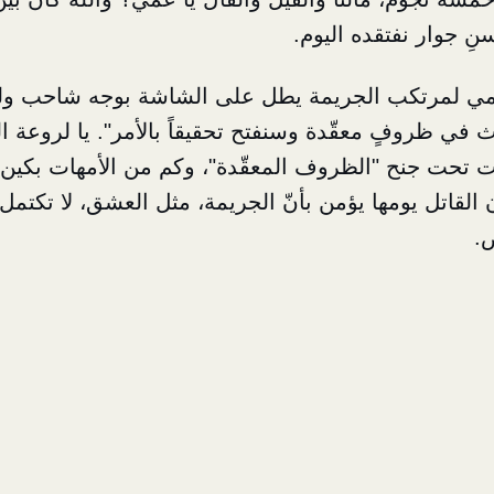
نِ جوار نفتقده اليوم.
مي لمرتكب الجريمة يطل على الشاشة بوجه شاحب ولسا
 في ظروفٍ معقّدة وسنفتح تحقيقاً بالأمر". يا لروعة ال
ت تحت جنح "الظروف المعقّدة"، وكم من الأمهات بكين
القاتل يومها يؤمن بأنّ الجريمة، مثل العشق، لا تكتمل إل
ض.