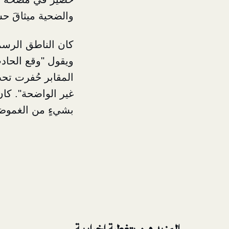
والضحية ميثاقَ حس
كان الناطق الرس
ويقول "وقع الحادث
المقابر حُفرت تح
غير الواضحة". كان 
بشيءٍ من الغمو