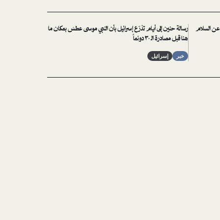
 عن السلام
رسالة حنين إلى أيام تذرّع إسرائيل بأن النبي موسى عطسَ بمكان ما
هنا قبل مصادرة الـ ٣٠ دونماً
خبر
إسرائيل