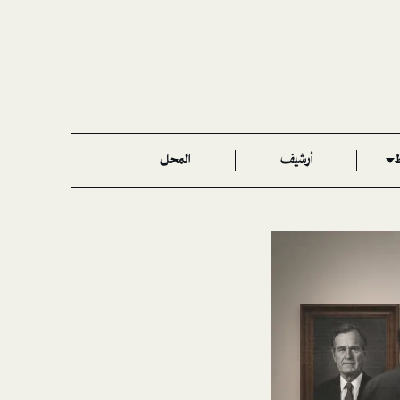
ط
أرشيف
المحل