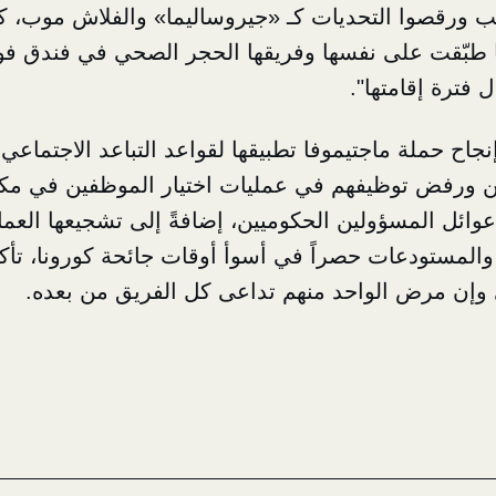
ب ورقصوا التحديات كـ «جيروساليما» والفلاش موب، كم
ا طبّقت على نفسها وفريقها الحجر الصحي في فندق 
 فترة إقامتها".
جاح حملة ماجتيموفا تطبيقها لقواعد التباعد الاجتماعي
ن ورفض توظيفهم في عمليات اختيار الموظفين في مكت
وائل المسؤولين الحكوميين، إضافةً إلى تشجيعها العمل
لمستودعات حصراً في أسوأ أوقات جائحة كورونا، تأكي
ي وإن مرض الواحد منهم تداعى كل الفريق من بعده.