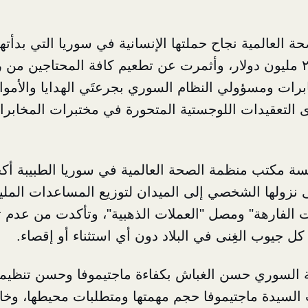
بلغت أكثر من ۲٤۰ مليون دولار، وأثمرت عن تطعيم كافة المحتاجين 
ات ومسؤولي النظام السوري بجرعتَي الهدايا والأموال 
التعقيدات اللوجستية المتحورة في مختبرات المخابرات
سة مكتب منظمة الصحة العالمية في سوريا الطبيبة أكج
زولها الشخصي إلى الميدان لتوزيع المساعدات المليو
 الفارهة" ومصل "العملات الذهبية"، وتأكدت من عدم 
كل جيوب الغِنى في البلاد دون أي استثناء أو إقصاء.
 السوري حسن الغباش بكفاءة ماجتيموفا وحسن تنظيمها 
 السيدة ماجتيموفا حجم مهمتها ومتطلبات محيطها، وخ