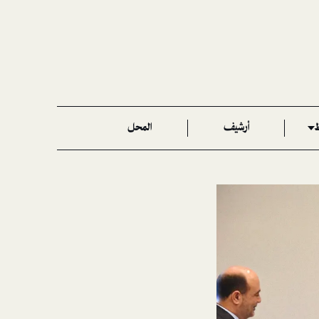
ط
أرشيف
المحل