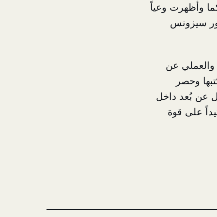
ا وأظهرت وعياً
فور سيزونس
 والعملي عن
بها وحصر
 عن بُعد داخل
داً على قوة