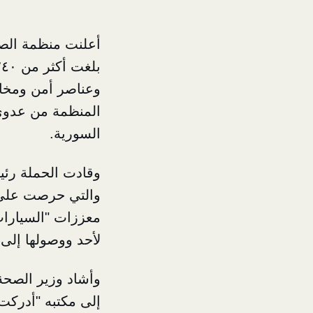
وعناصر أمن ومخابر
المنظمة من عدوى 
السورية.
وقادت الحملة رئي
والتي حرصت على ن
معززات "السيارات
لأحد ووصولها إلى 
وأشاد وزير الصحة
إلى مكتبه "أدركت