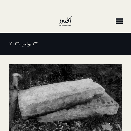
٢٣ يوليو، ٢٠٢٦