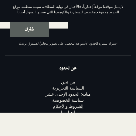
موقعاً إخبارياً، فالأخبار في نهاية المطاف، نميمة منظمة. موقع
وقع مخصص للسخرية والكوميديا التي يصيبها السواد أحياناً
اشترك
ة الحدود الأسبوعية لتحصل على تطوير مجانيٍّ لصندوق بريدك
عن الحدود
من نحن
السياسة التحريرية
مبادئ الحدود الإحدى عشر
سياسة الخصوصية
الشروط والأحكام
اتصل بنا
الداعمون
وظائف مع الحدود