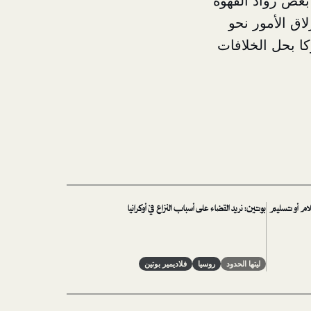
بعض رواد القهوة
اق الأمور نحو
كا بحل الخلافات
لام أو تسليم
بوتين: نريد القضاء على أسباب النزاع في أوكرانيا
ليتها الحدود
روسيا
فلاديمير بوتين