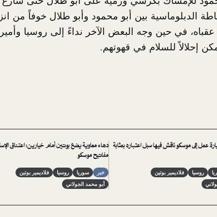
محمود للإمساك بكرسيٍّ ورميه على أبو طلال حتى سارع 
اطة الدبلوماسية بين أبو محمود وأبو طلال خوفاً من انزل
عقباه، في حين وجه البعض الآخر نداءً إلى روسيا وأمير
كن إحلالاً للسلام في قهوتهم.
رة عمل إلى موسكو ناقش فيها سبل اعتباره بمثابة
دهاء معاوية يضع بوتين أمام خيارين: اعتناق الإس
مفاتيح موسكو
يا
روسيا
فلاديمير بوتين
خبر
سوريا
روسيا
فلاديمير بوتين
ولاني
أبو محمد الجولاني