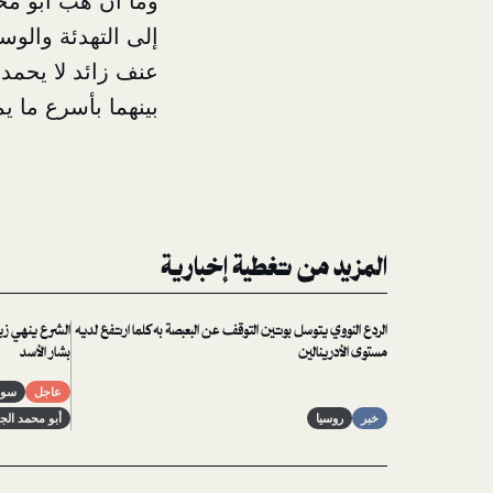
وما أن هبَّ أبو 
إلى التهدئة والوس
عنف زائد لا يحمد 
بينهما بأسرع ما يم
المزيد من تغطية إخبارية
الردع النووي يتوسل بوتين التوقف عن البعبصة به كلما ارتفع لديه
الشرع ينهي زيا
مستوى الأدرينالين
بشار الأسد
عاجل
سور
خبر
روسيا
أبو محمد الج