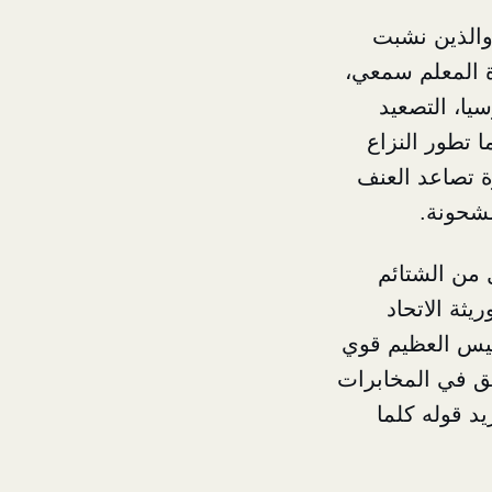
 والذين نشبت
ة المعلم سمعي،
يا، التصعيد
ا تطور النزاع
ة تصاعد العنف
شحونة.
 من الشتائم
يثة الاتحاد
رئيس العظيم قوي
ابق في المخابرات
د قوله كلما