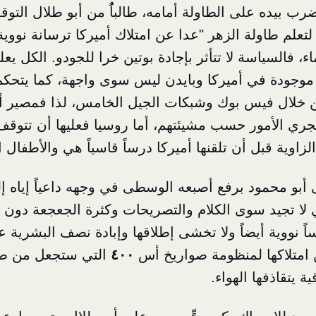
ضرب بيده على الطاولة أمامه، طالباًُ من أبو طلال التو
لتعلم طاولة الزهر "عدا عن امتلاك أميركا ترسانة نووي
، فالسياسة لا تتأثر بإجادة بوتين خرا للجودو. الكل يع
 موجودة في أميركا وبايدن ليس سوى واجهة، كما يتحكم
 خلال فيس بوك وشبكات الجيل الخامس، لذا فمصير أ
تجري الأمور حسب مشيئتهم، أما روسيا فعليها أن تتوق
زاوية قبل أن تلقنها أميركا درساً قاسياً هي والأطفال ا
ى أبو محمود برفع أصبعه الوسطى في وجهه داعياً إياه 
 لا تجيد سوى الكلام والتصريحات وكثرة الجعجعة دون ط
ً نووية أيضاً ولا تخشى إطلاقها وإبادة نصف البشرية عن 
ن امتلاكها لمنظومة صواريخ أس
٤٠٠
التي ستجعل من طا
 يتقاذفها الهواء.