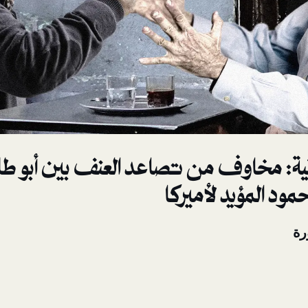
انية: مخاوف من تصاعد العنف بين أبو طل
مود المؤيد لأميركا
رة