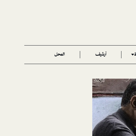
ط
أرشيف
المحل