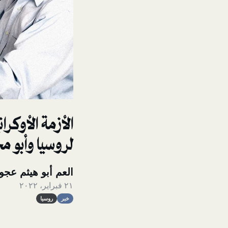
الأزمة الأوكر
لروسيا وأبو مح
العم أبو هيثم عجو
٢١ فبراير، ٢٠٢٢
خبر
روسيا