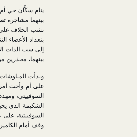
ينام سكَّان حي أم
بينهما مشاجرة تص
نشب الخلاف على خل
بتعداد الأعضاء الت
إلى سب الذات الإل
بينهما، محذرين 
وبدأت المناوشات 
على أم وأخت أمريك
السوفييتي، ومهددا
الشكيمة الذي يجيد
السوفييتية، على 
وقف أمام الكامير