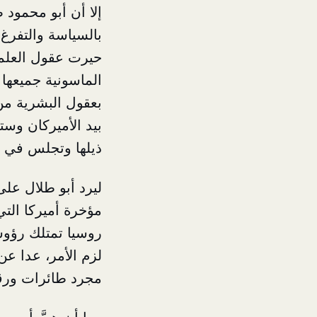
إلا أن أبو محمود 
بالسياسة والتفرغ 
حيرت عقول العلماء
الماسونية جميعها
بعقول البشرية من
بيد الأميركان وس
ذيلها وتجلس في ال
ليرد أبو طلال عل
مؤخرة أميركا التي
روسيا تمتلك رؤوسا
لزم الأمر، عدا ع
مجرد طائرات ورقية