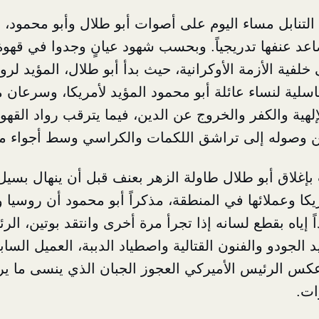
 التنابل مساء اليوم على أصوات أبو طلال وأبو محمود،
اعد عنفها تدريجياً. وبحسب شهود عيانٍ وجدوا في قهو
فية الأزمة الأوكرانية، حيث بدأ أبو طلال، المؤيد لروس
ناسلية لنساء عائلة أبو محمود المؤيد لأمريكا، وسرعان م
هية والكفر والخروج عن الدين، فيما يترقب رواد القهو
من وصوله إلى تراشق اللكمات والكراسي وسط أجواء م
بإغلاق أبو طلال طاولة الزهر بعنف قبل أن ينهال بسيل
ا وعملائها في المنطقة، مذكراً أبو محمود أن روسيا ور
ً إياه بقطع لسانه إذا تجرأ مرة أخرى وانتقد بوتين، ال
 الجودو والفنون القتالية واصطياد الدببة، العميل الس
عكس الرئيس الأميركي العجوز الجبان الذي ينسى ما يري
ات.