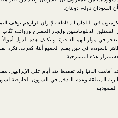
أن السودان دولة، دولتان.
وميون في البلدان المقاطِعة لإيران قرارهم بوقف التم
الممثلين الدبلوماسيين وإيجار المسرح ورواتب كتّاب ال
عجز في موازناتهم العاجزة. وتتكلف هذه الدول أموالاً
هر بالمودة، في حين يعلم الجميع أننا، كعرب، نكره بع
لاستمرار هذه المسرحية.
أقامت الدنيا ولم تقعدها منذ أيام على الإيرانيين، مطال
يرنة المنطقة وعدم التدخل في الشؤون الخارجية لسوريا
السعودية.