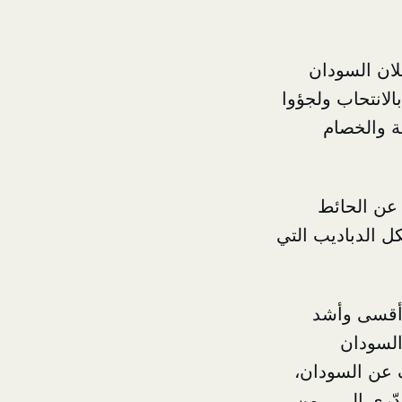
لان السودان
الانتحاب ولجؤوا
عة والخصام
 عن الحائط
كل الدباديب التي
ة أقسى وأشد
السودان
 عن السودان،
ّري الـ … من