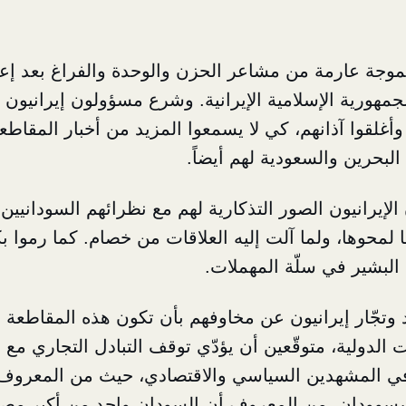
بموجة عارمة من مشاعر الحزن والوحدة والفراغ بعد إع
جمهورية الإسلامية الإيرانية. وشرع مسؤولون إيرانيون ب
 وأغلقوا آذانهم، كي لا يسمعوا المزيد من أخبار المقاط
لبحرين والسعودية لهم أيضاً.
لإيرانيون الصور التذكارية لهم مع نظرائهم السودانيين
ا لمحوها، ولما آلت إليه العلاقات من خصام. كما رموا ب
 البشير في سلّة المهملات.
د وتجّار إيرانيون عن مخاوفهم بأن تكون هذه المقاطع
 الدولية، متوقّعين أن يؤدّي توقف التبادل التجاري مع 
 في المشهدين السياسي والاقتصادي، حيث من المعروف
سسوودان، من المعروف أن السودان واحد من أكبر مصد