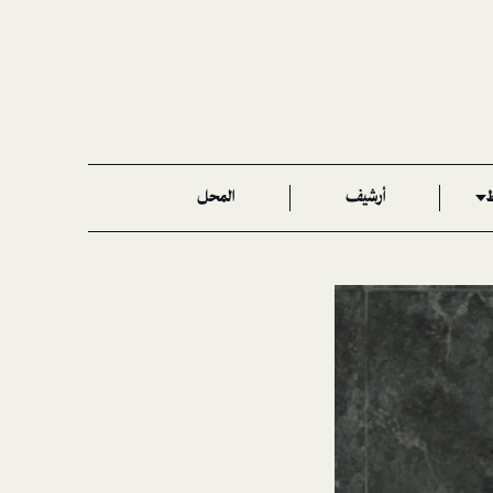
ط
أرشيف
المحل