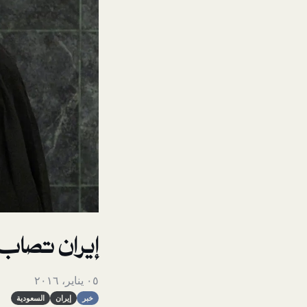
إيران تصاب ب
٠٥ يناير، ٢٠١٦
خبر
إيران
السعودية