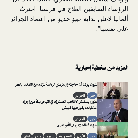
لسابقين العلاج في فرنسا، اخترتُ
علن بداية عهدٍ جديدٍ من اعتماد الجزائر
”.
غطية إخبارية
تبون يؤكد أن حاجته إلى كرسي الرئاسة تزداد مع التقدم بالعمر
خبر
الجزائر
تبّون يستنكر الانقلاب العسكري في النيجر بدلاً من إجراء
انتخابات يفوز فيها الجيش
خبر
الجزائر
انتهاء فعاليّات يوم اللّغو العربي
خبر
الأردن
السعودية
سوريا
مصر
لبنان