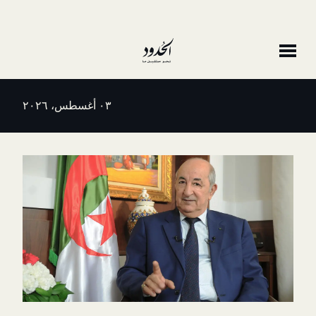
٠٣ أغسطس، ٢٠٢٦