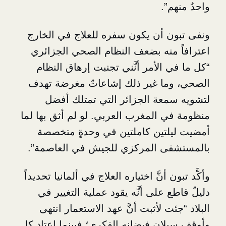
”.
 أن يكون سفره للعلاج في الخارج
منه بضعف النظام الصحي الجزائري
الأمر أنَّني تجنبت إرهاق النظام
ا غير ذلك إشاعاتٌ مغرضة تهدف
عة الجزائر التي تمتلك أفضل
 المغرب العربي. لو لم أثق بها لما
تين كاملتين في وحدةٍ متخصصة
ى المركزي للجيش في العاصمة”.
 أنَّ اختياره العلاج في ألمانيا تحديداً
 على أنَّه يقود عملية التغيير في
ت لأثبت أنَّ عهد الاستعمار انتهى
ان فيضانه الفكري؛ فبينما اعتاد كل