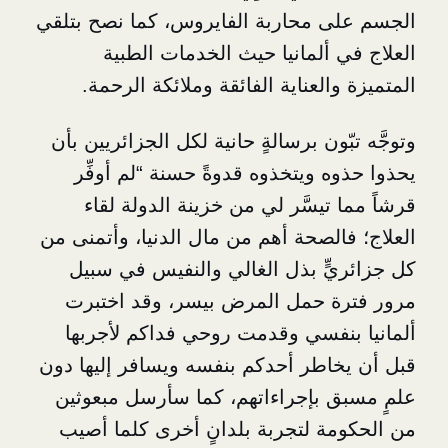
 محاربة الفايروس، كما نصح بتلقي
 ألمانيا حيث الخدمات الطبية
العناية الفائقة وملائكة الرحمة.
ّون برسالةٍ حانية لكل الجزائريين بأن
 ويتخذوه قدوةً حسنة “لم أوفِّر
تيسَّر لي من خزينة الدولة لقاء
الصحة أهم من مال الدنيا، وأتمنى من
ٍّ بذل الغالي والنفيس في سبيل
ة حمل المرض بيسر، وقد اختبرت
نفسي وقدمت روحي فداكم لأجربها
اطر أحدكم بنفسه ويسافر إليها دون
 بإجراءاتهم، كما سأرسل مبعوثين
ة لتجربة بلدانٍ أخرى كلما أصيب