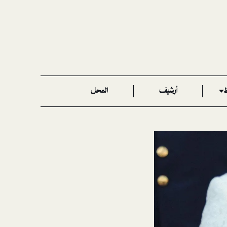
ط
أرشيف
المحل