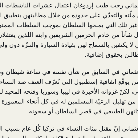
ثماني رجب طيب إردوغان اعتقال عشرات الناشطات الت
لّته والتعدّي على حدوده من خلال مطالبتهن بتطبيق ات
غير تلك التي يمنحها السلطان بموجب السلطات الممنوح
ل شأناً من خادم الحرمين الشريفين وابنه اللذين يعتقل
 لا يكتفين بالسماح لهن بقيادة السيارة والتنزّه دون و
طالبن بحقوق إضافية.
لعثماني في السابق من شأن نفسه في ساعة شيطان و
 يوقّع اتفاقية إسطنبول التي تُعرّف العنف ضد النساء
بي، لكنّ غزواته الأخيرة في ليبيا وسوريا وفتحه المجيد 
من تهليل الرعيّة المسلمين له في كل أنحاء المعمور
كانهن الطبيعي في قصر السلطان أو سجونه.
ثماني إنّ مقتل مئات النساء في تركيا كُل عام بسبب