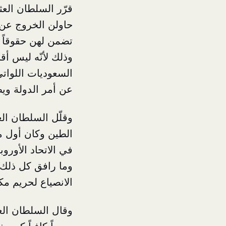
قرّر السلطان الع
حاولن الخروج عن م
تضمن لهن حقوقاً 
وذلك لأنّه ليس أق
السعوديات اللواتي
عن أمر الدولة وي
وقلّل السلطان ا
الطين وكان أول من
في الاتحاد الأورو
وما رافق كل ذلك 
الانصياع لحريم م
وقال السلطان الع