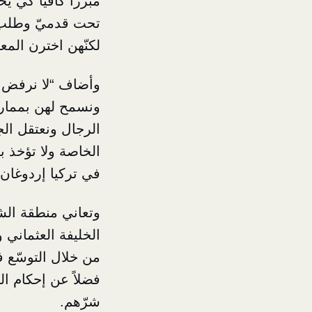
مبرراً كافياً كي
تحت قدميّ وطلب ا
لكنّهن اخترن المع
وأضاف “لا نرفض ح
ونسمح لهن بممارست
الرجال ونعتقل ال
الخاصة ولا تؤخذ ب
في تركيا إردوغان”
وتعاني منطقة الش
الخليفة العثماني
من خلال التوسّع ف
فضلاً عن إحكام الس
شرّهم.