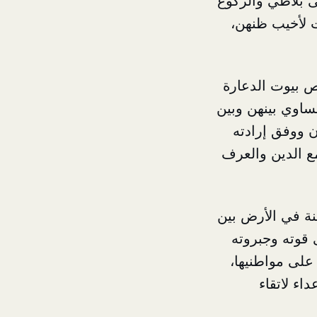
ى بلاطي والركوع
ت لأخيب ظنهن،
ص بيوت الدعارة
نساوي بينهن وبين
ن ووفق إرادته
مع الدين والعرف
نة في الأرض بين
 قوته وجبروته
على مواطنيها،
اء لاتقاء