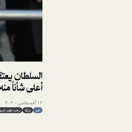
السلطان يعتق
أعلى شأناً منه
١٣ أغسطس، ٢٠٢٠
خبر
تركيا
رجب طيب اردو