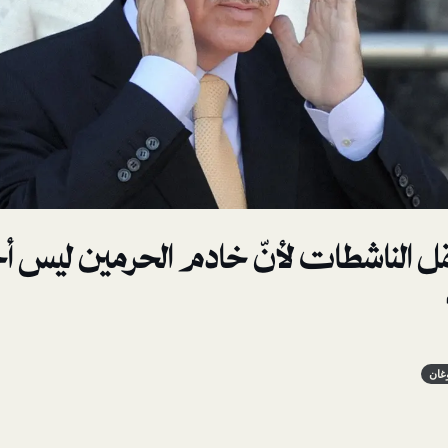
ل الناشطات لأنّ خادم الحرمين ليس أ
غان