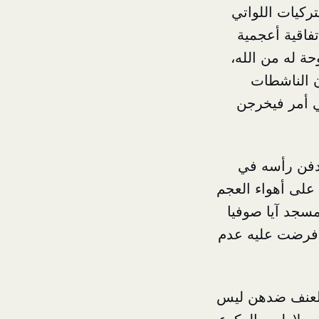
ركيات اللواتي
فاقية أعجمية
ة له من الله،
ان الناشطات
لي أمر فيخرجن
دفن رأسه في
 على أهواء العجم
لمسجد آيا صوفيا
ة فرضت عليه عدم
 العنف ضدهن ليس