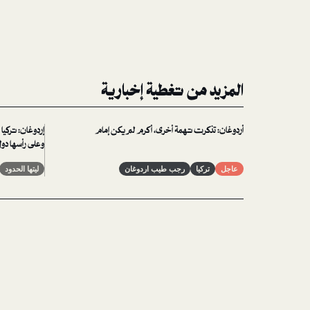
المزيد من تغطية إخبارية
أردوغان: تذكرت تهمة أخرى، أكرم لم يكن إمام
إردوغان: تركيا
وعلى رأسها دول 
والشيعة سعداء 
عاجل
تركيا
رجب طيب اردوغان
ليتها الحدود