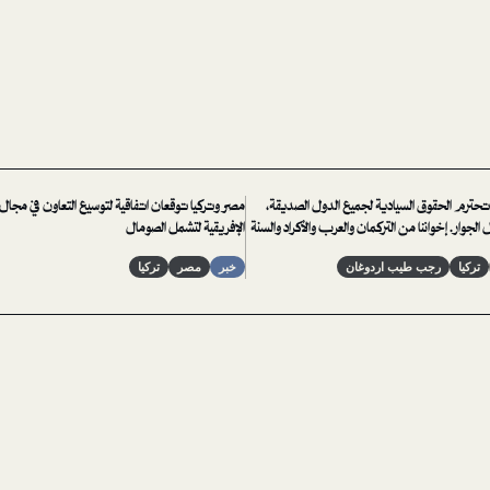
 تحترم الحقوق السيادية لجميع الدول الصديقة،
مصر وتركيا توقعان اتفاقية لتوسيع التعاون في مجا
الجوار. إخواننا من التركمان والعرب والأكراد والسنة
الإفريقية لتشمل الصومال
بتمركز جنودنا على أراضيهم
تركيا
رجب طيب اردوغان
خبر
مصر
تركيا