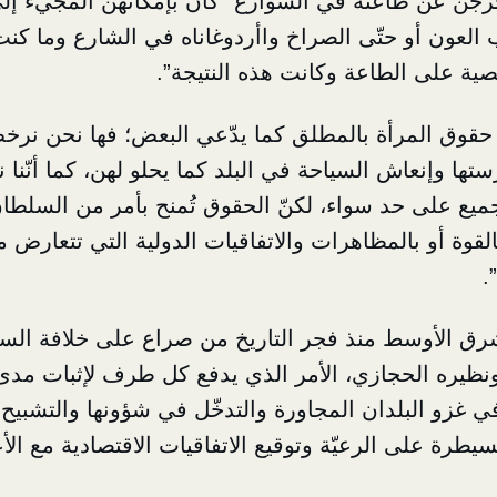
 يخرجن عن طاعته في الشوارع “كان بإمكانهن المجيء إل
لعون أو حتّى الصراخ واأردوغاناه في الشارع وما كن
صية على الطاعة وكانت هذه النتيجة”.
قوق المرأة بالمطلق كما يدّعي البعض؛ فها نحن نرخ
ها وإنعاش السياحة في البلد كما يحلو لهن، كما أنّنا 
جميع على حد سواء، لكنّ الحقوق تُمنح بأمر من السلطا
القوة أو بالمظاهرات والاتفاقيات الدولية التي تتعارض 
.
رق الأوسط منذ فجر التاريخ من صراع على خلافة الس
 ونظيره الحجازي، الأمر الذي يدفع كل طرف لإثبات مدى
ي غزو البلدان المجاورة والتدخّل في شؤونها والتشبيح 
يطرة على الرعيّة وتوقيع الاتفاقيات الاقتصادية مع الأعد