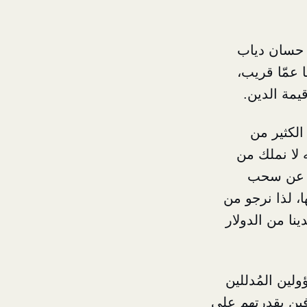
ية حسان دياب
ا عمّا قريب،
يمة الدين.
الكثير من
ه لا نملك من
ين عن سحب
ا، لذا نرجو من
ينا من الدولار
لين المُدللين
فين بقدرتهم على