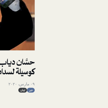
حسَّان دياب 
كوسيلة لسداد
٠٩ مارس، ٢٠٢٠
خبر
لبنان