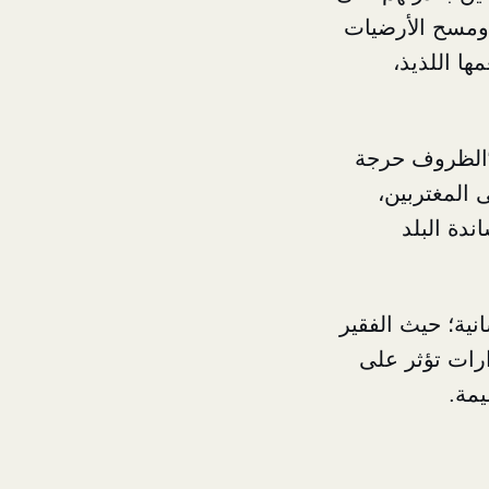
 ومسح الأرضيات
ها اللذيذ،
 “الظروف حرجة
ى المغتربين،
دة البلد
نية؛ حيث الفقير
ارات تؤثر على
يمة.