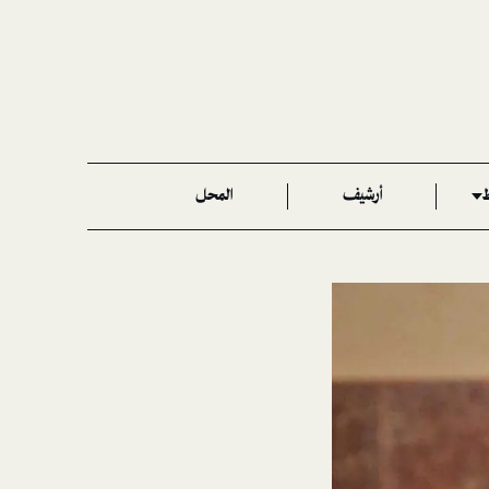
ط
أرشيف
المحل