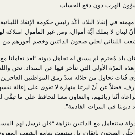
ؤون الهرب دون دفع الحساب
مته في إنقاذ البلاد، أكّد رئيس حكومة الإنقاذ اللبنان
ّ لبنان لا يملك أيَّة أموال، ومن غير المأمول امتلاكه له
لشعب اللبناني لجلي صحون الدائنين وخصم أجورهم من ق
ان بلد مُحترم لم يسبق له تجاهل ديونه “لقد تعاملنا مع 
هذه المرّة الأولى التي نتأخر فيها عن السداد. نحن والل
ى فُتات نحاول من خلاله سدّ رمق المواطنين العاجز
ف، فضلاً عن أنّ ليرتنا منهارة لا تقوى على إعالة نفسه
عاة أنّنا زبائنهم، والتعاون معنا لنحافظ على ما تبقَّى لد
ديوننا في المرات القادمة”.
دولة ستتعامل مع الدائنين بنزاهة “فلن نرسل لهم المسؤو
 جلّي الصحون بإتقان، بل سنبعث بعامة الشعب المعرو