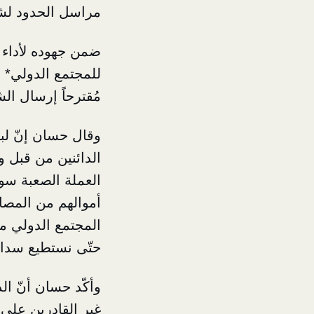
مراسل الحدود لش
ضمن جهوده لأداء مه
للمجتمع الدولي* أن
مُقترحاً إرسال ا
وقال حسان إنّ لبن
الدائنين من قبل و
العملة الصعبة سو
أموالهم من المصار
المجتمع الدولي مرا
حتّى نستطيع سداد 
وأكّد حسان أنّ ال
غير القادرين على