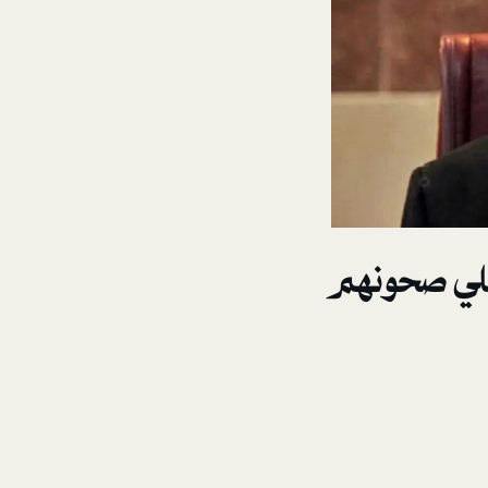
لجلي صحونهم