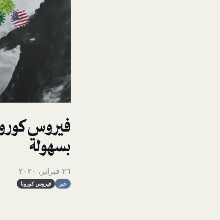
فيروس كورونا
بسهولة
٢٦ فبراير، ٢٠٢٠
خبر
فيروس كورونا