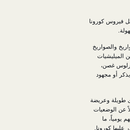
خل فيروس كورونا
ولة.
ريخ والصواريخ
ن الميليشيات
كارلوس غصن،
ذكر أو مجهود
رى طويلة وعريضة
اً عن الوضعيات
 يومياً، ما
عليها كورونا.