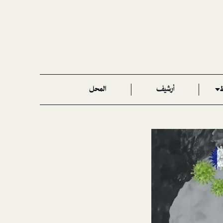
ط
أرشيف
المحل