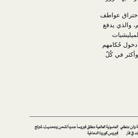
 اختراق عواطف
، والذي يدفع
لميليشيات
 دخول حُكامهم
كثر في كُلّ
بة ولن تنطلي
الماسونية العالمية تطلق فيروساً جديداً لشحن وتحديث شرائح
د في فأر
فيروس كورونا الدماغية