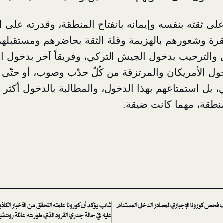
لى ثقته بنفسه وإيمانه بانفتاح المنطقة، وقدرته على
قرة وشعورهم بالهزيمة وقلة الثقة بحاضرهم ومستقبلهم
يل والترحيب بدخول الجيش التركي، وفريقاً آخر بدخول ا
دخول الأمريكان والمرتزقة من كُلّ حدّب وصوب، أو حتّى
بل استمتاعهم بهذا الدخول، والمطالبة بالدخول أكثر وأ
طقة، مهما كانت ضيقة.
فحص كورونا الإجباري لمصادر الدخل المستدام
شاب يؤكد أن كورونا علمته التحقق من الأخبار الكاذ
عليه في حالة جدري القرود الذي طورته عائلة روتشيل