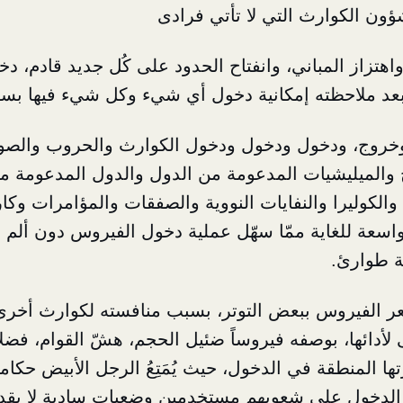
ون الكوارث التي لا تأتي فرادى
هتزاز المباني، وانفتاح الحدود على كُل جديد قادم، د
 بعد ملاحظته إمكانية دخول أي شيء وكل شيء فيها بسه
خروج، ودخول ودخول ودخول الكوارث والحروب والصوا
 والميليشيات المدعومة من الدول والدول المدعومة م
 والكوليرا والنفايات النووية والصفقات والمؤامرات و
سعة للغاية ممّا سهّل عملية دخول الفيروس دون ألم ي
لة طوارئ.
 أشعر الفيروس ببعض التوتر، بسبب منافسته لكوارث أخ
 لأدائها، بوصفه فيروساً ضئيل الحجم، هشّ القوام، فضل
تها المنطقة في الدخول، حيث يُمَتِعُ الرجل الأبيض حكامهم
لدخول على شعوبهم مستخدمين وضعيات سادية لا يقدر 