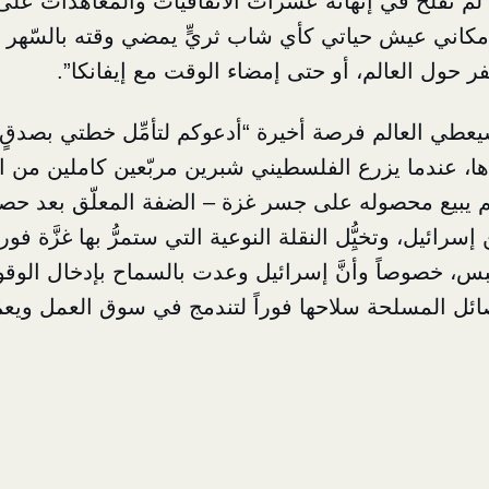
لم تُفلح في إنهائه عشرات الاتفاقيات والمعاهدات عل
بإمكاني عيش حياتي كأي شاب ثريٍّ يمضي وقته بالسّهر 
 حول العالم، أو حتى إمضاء الوقت مع إيفانكا”.
يعطي العالم فرصة أخيرة “أدعوكم لتأمِّل خطتي بصدقٍ وا
ها، عندما يزرع الفلسطيني شبرين مربّعين كاملين من 
ثم يبيع محصوله على جسر غزة – الضفة المعلّق بعد حص
رائيل، وتخيُِّل النقلة النوعية التي ستمرُّ بها غزَّة فور
 خصوصاً وأنَّ إسرائيل وعدت بالسماح بإدخال الوقود وا
صائل المسلحة سلاحها فوراً لتندمج في سوق العمل ويعم