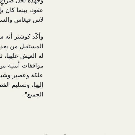
وجهده لحلّ صراعٍ 
عقود، بينما كان 
لاس فيغاس والسفر
وأكّد كوشنر أنه س
المستقبل من بعدِ
له العيش عليها، 
موافقات أمنية من إس
علكة وعصير وشيبس،
إليها، وتسليم الف
الجميع”.