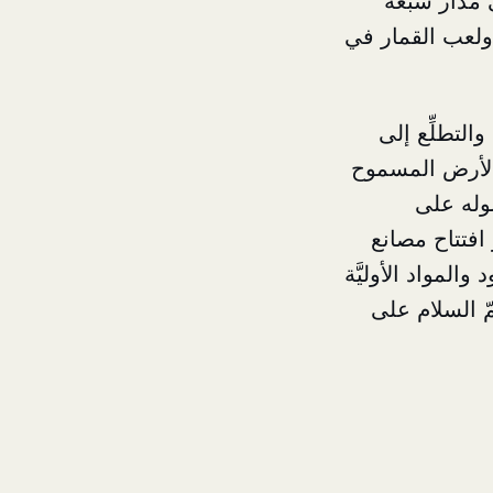
ى مدار سبعة
ولعب القمار في
لتطلِّع إلى
الأرض المسموح
وله على
 افتتاح مصانع
لمواد الأوليَّة
ّ السلام على