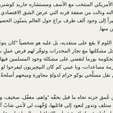
الأمريكي المنتخب مع الأسف ومستشاره جاريد كوشنر، 
الته ونالت من صفقة قرنه التي عرضَ الشق الاقتصادي م
راً إلى وجود ألف طرف نزاع حول العالم يتمنّون الحصو
 منها.
للوم لا يقع على منتقديه، بل عليه هو شخصياً “كان يتوج
 مشكلتها مع تجار المخدرات وتوفّر لهم فرص عملٍ بد
ا لحكومة بورما لتقضي على مشكلة وجود المسلمين فيها
مة مساعدات، ويا عيني كم كان النيجيريون ليفرحوا لو
نقل مسلَّحي بوكو حرام لدولةٍ مجاورة ومنحهم أسلحةً ي
ُمق حزنه تجاه ما قيل بحقّه “واهم، مغفّل، سخيف، وع
 ستلف وتدور لتعود إلى قائليها، وُجِّهت لي لأنني شابٌ آ