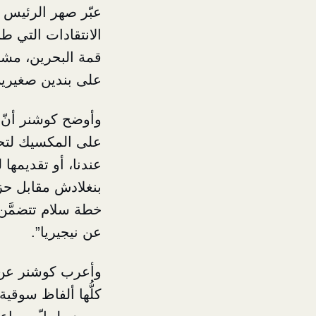
عبّر صهر الرئيس 
الانتقادات التي ط
قمة البحرين، مشي
على بندين صغيرين
وأوضح كوشنر أنّ ا
على المكسيك لتحل
عندنا، أو تقديمه
بنغلادش مقابل حز
خطة سلام تتضمَّن 
عن نيجيريا”.
وأعرب كوشنر عن ع
كلُّها ألفاظ سوقية