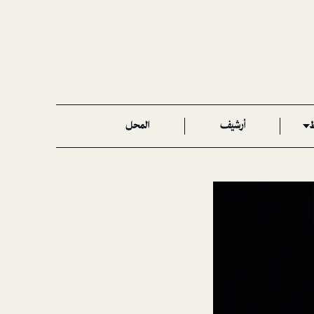
ط
أرشيف
المحل