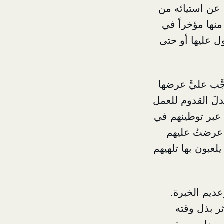
عن استيائه من
نها مؤخراً في
ل عليها أو حتى
َّب عليَّ عرضها
لَ القدوم للعمل
 عبر توطينهم في
 عرضتُ عليهم
لعبون بها تلهيهم
ديم الخبرة.
ثر بذل وقته