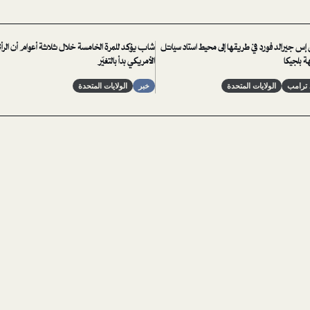
س جيرالد فورد في طريقها إلى محيط استاد سياتل
شاب يؤكد للمرة الخامسة خلال ثلاثة أعوام أن الرأ
هة بلجيكا
الأمريكي بدأ بالتغيّر
د ترامب
الولايات المتحدة
خبر
الولايات المتحدة