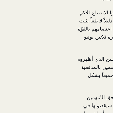
الانصياع لحُكم
لاً قاطعاً يثبت
عتصامهم بالقوّة
ة ثلاثين يونيو
حسن الذي أظهروه
صمين بالمدفعية
جميعاً بشكل
ق المُتهمين
ي سيقضونها في