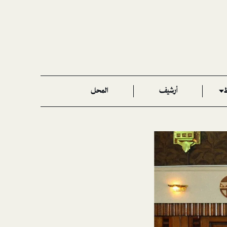
ط
أرشيف
المحل