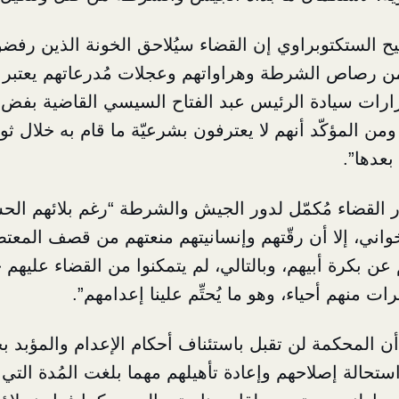
الستكتوبراوي إن القضاء سيُلاحق الخونة الذين رفضوا 
ن رصاص الشرطة وهراواتهم وعجلات مُدرعاتهم يعتبر دلي
رات سيادة الرئيس عبد الفتاح السيسي القاضية بفض ا
، ومن المؤكّد أنهم لا يعترفون بشرعيّة ما قام به خلال ثور
بعدها”.
 القضاء مُكمّل لدور الجيش والشرطة “رغم بلائهم ال
خواني، إلا أن رقّتهم وإنسانيتهم منعتهم من قصف المعت
 عن بكرة أبيهم، وبالتالي، لم يتمكنوا من القضاء عليهم 
ت منهم أحياء، وهو ما يُحتِّم علينا إعدامهم”.
 المحكمة لن تقبل باستئناف أحكام الإعدام والمؤبد بح
تحالة إصلاحهم وإعادة تأهيلهم مهما بلغت المُدة الت