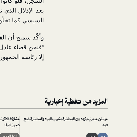
السجن، فلو كانوا 
بعد الإذلال الذي ت
السيسي كما تخلّو
وأكّد سميح أن الق
“فنحن قضاء عادل 
إلا رئاسة الجمهوري
المزيد من تغطية إخبارية
مواطن مصري يتردد بين المخاطرة بشرب المياه والمخاطرة بفتح
مشاركة الانترن
فمه
تجوز شرعًا
خبر
مصر
ليتها الحدود