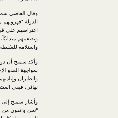
وقال القاضي سميح 
الدولة “فهروبهم م
اعتراضهم على قرا
وتصفيتهم ميدانيّاً
واستلامه للسُلطة 
وأكد سميح أن دور
بمواجهة العدو الإ
والطيران وإبادتهم
نهائي، فبقي العشرا
وأشار سميح إلى أن
“نحن واثقون من اس