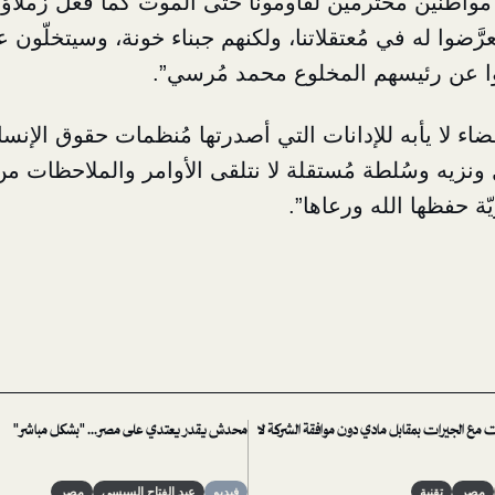
مواطنين محترمين لقاومونا حتى الموت كما فعل زملاؤهم
عرَّضوا له في مُعتقلاتنا، ولكنهم جبناء خونة، وسيتخلّون
ا عن رئيسهم المخلوع محمد مُرسي”.
ضاء لا يأبه للإدانات التي أصدرتها مُنظمات حقوق الإنس
ونزيه وسُلطة مُستقلة لا نتلقى الأوامر والملاحظات م
ّة حفظها الله ورعاها”.
ت مع الجيرات بمقابل مادي دون موافقة الشركة لا
محدش يقدر يعتدي على مصر... "بشكل مباشر"
مصر
تقنية
فيديو
عبد الفتاح السيسي
مصر