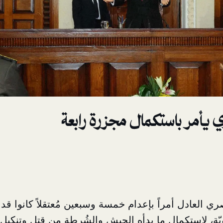
ي يأمر باستكمال مجزرة رابعة
ي العادل أمراً بإعدام خمسة وسبعين مُعتقلاً كانوا قد
يّة، لاستكمال ما بدأه الجيش والشُرطة من قتل وتنكيل ه