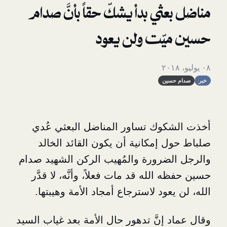
ثي بدأ يشكّ حقاً بأنَّ صدام
ّت ولن يعود
ين
وك تساور المناضل البعثي عُدي
 إمكانية أن يكون
القائد الخالد
ضرورة والمُهيب الركن الشهيد صدام
ه الله
قد مات فعلاً، وأنَّه، لا قدَّر
عود لاسترجاع أمجاد الأمة وهيبتها.
إنَّ تدهور حال الأمة بعد غياب السيد