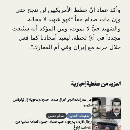
 أنَّ خطط الأمريكيين لن تنجح حتى
دام حقاً “فهو شهيد لا محالة،
يٌّ لا يموت، ومن المؤكد أنه سيُبعث
أيِّ لحظة، ليعيد أمجادنا كما فعل
 مع إيران وفي أم المعارك”.
غطية إخبارية
هل تم إعادة تدوير العراق صدام حسين وتحويله إلى نيكولاس
مادورو
تحقيقات الحدود
صدام حسين
رجال الأردن يدرجون حب صدام حسين كعلامة أساسية من
علامات البلوغ