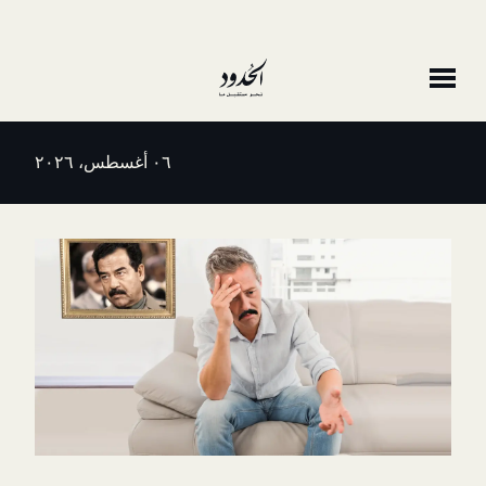
٠٦ أغسطس، ٢٠٢٦