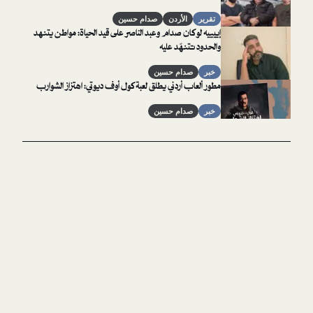
تقرير
الأردن
صدام حسين
إييييه لو كان صدام وعبد الناصر على قيد الحياة: مواطن يتنهد
والحدود تتنهّد عليه
خبر
صدام حسين
مطور ألعاب أردني يطلق لعبة كول أوف ديوتي: اهتزاز الشوارب
خبر
صدام حسين