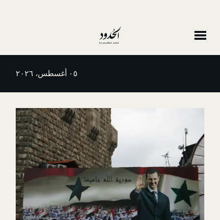
٠٥ أغسطس، ٢٠٢٦