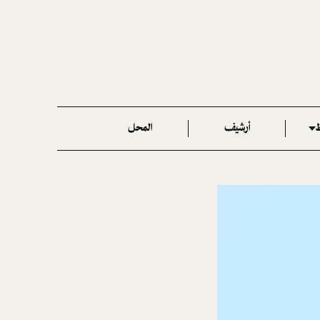
ط
أرشيف
المحل