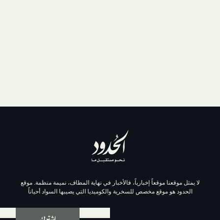
موقعاً إخبارياً، فالأخبار في نهاية المطاف، نميمة منظمة. موقع
وقع مخصص للسخرية والكوميديا التي يصيبها السواد أحياناً
اشترك