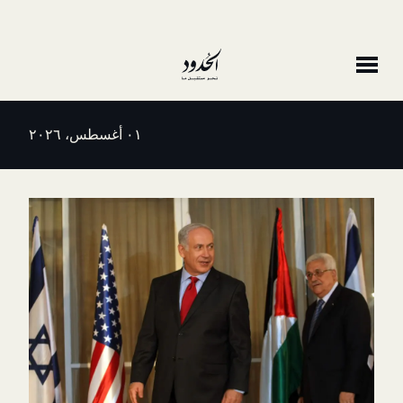
٠١ أغسطس، ٢٠٢٦