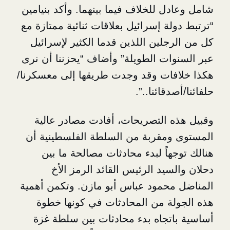
ل للخلاف فيما بينهما. وأكد بنيامين
ة إسرائيل بعلاقات ثنائية ممتازة مع
جلين اللذين قدما الكثير لإسرائيل
ات الطويلة” وأضاف “يحزننا أن نرى
ات وقد وجدت طريقها إلى معسكرنا/
قائنا..”.
 التصريحات، أفادت مصادر عالية
مقربة من السلطة الفلسطينية أن
اً لبدء محادثات مصالحة ما بين
يد الرئيس القائد الرمز الأخ
حمود عباس أبو مازن. وتكمن أهمية
ة من المحادثات في كونها خطوة
تجاه بدء محادثات بين سلطة غزة