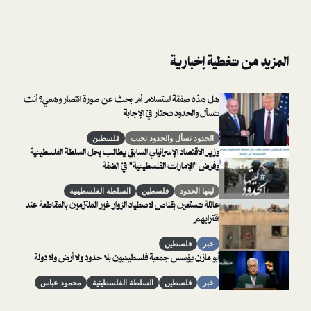
غطية إخبارية
هل هذه صفقة استسلام أم بحث عن صورة انتصار وهمي؟ أنت
تسأل والحدود تحتار في الإجابة
الحدود تسأل والحدود تجيب
فلسطين
وزير الاقتصاد الإسرائيلي السابق يطالب بحل السلطة الفلسطينية
وفرض "الإمارات الفلسطينية" في الضفة
ليتها الحدود
فلسطين
السلطة الفلسطينية
عائلة تستعين بقناص لاصطياد الزوار غير الملتزمين بالمقاطعة عند
اقترابهم
خبر
فلسطين
أبو مازن يؤسس جمعية فلسطينيون بلا حدود ولا أرض ولا دولة
خبر
فلسطين
السلطة الفلسطينية
محمود عباس