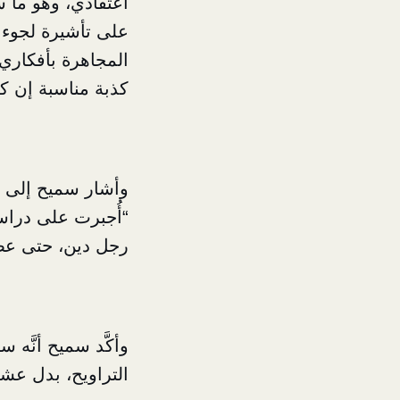
اعتقادي، وهو ما 
على تأشيرة لجوء إل
المجاهرة بأفكاري،
كذبة مناسبة إن 
وأشار سميح إلى أ
“أُجبرت على دراس
رجل دين، حتى عضو
وأكَّد سميح أنَّه 
التراويح، بدل عشر