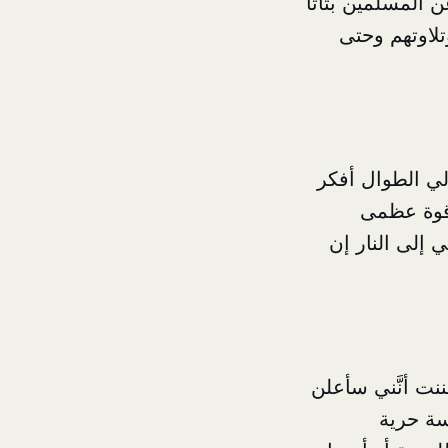
 المسلمين بتاتاً
لاوتهم وحتى
لي الطوال أفكر
 قوة عظمى
ي إلى النار إن
ننت أنَّني سأعلن
رسة حرية