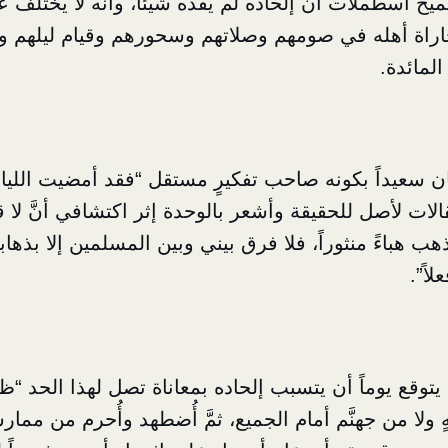
اسطملات أنَّ إلحاده لم يفده شيئاً، وأنَّه لا يختلف عن
راة أهله في صومهم وصلاتهم وسحورهم وقيام ليلهم وت
المائدة.
ان سعيداً بكونه صاحب تفكيرٍ مستقل “فقد أمضيت الليا
الات لأصل للحقيقة وأشعر بالوحدة إثر اكتشافي أنَّ لا
 هباءً منثوراً، فلا فرق بيني وبين المسلمين إلا بذهاب
لاً”.
 يتوقع يوماً أن يتسبب إلحاده بمعاناة تصل لهذا الحد “ظ
ولا من جهنَّم أمام الجميع، ثمَّ أُضطهد وأُحرم من مما