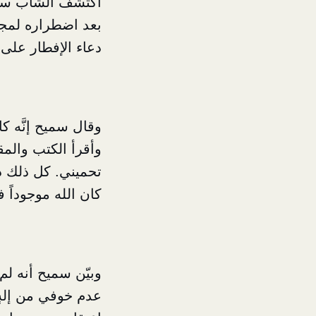
اكتشف الشاب سميح 
بعد اضطراره لمجا
دعاء الإفطار على 
وقال سميح إنَّه ك
وأقرأ الكتب والمق
تحميني. كل ذلك ذهب
كان الله موجوداً فع
وبيّن سميح أنه لم
عدم خوفي من إلهٍ 