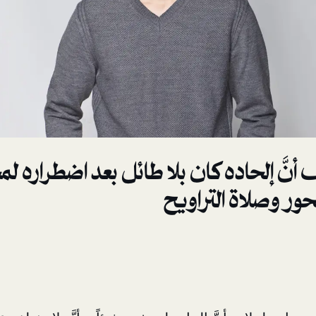
ّ إلحاده كان بلا طائل بعد اضطراره لمج
ور وصلاة التراويح