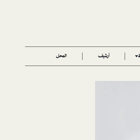
ط
أرشيف
المحل