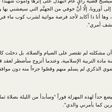
سيصبح قضية رأيٍ عام أتبهدل على إثرها وأموت شهيداً 
ى أوروبا، إلَّا أنَّ خوفي من الجهنَّم التي سيعشني بها
 وها أنا ذا أكابد لأجد فرصة مواتية لشرب كوب ماء في
كشف أمري”.
ن مشكلته لم تقتصر على الصيام والصلاة، بل دخلت كاف
ة مادة التربية الإسلامية، وعندما أتزوج سأضطر لعقد 
ي الذكري لم يسلم منهم وقصّوا جزءاً منه دون موافق
سيضع حداً لهذه المهزلة فوراً “وسأبدأ من الليلة بصلاة 
ين كما يأمرني والدي”.