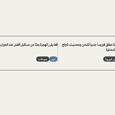
لمية تطلق فيروساً جديداً لشحن وتحديث شرائح
قط يقرر الهجرة بحثاً عن مستقبل أفضل عند الجيران
لدماغية
 كورونا
خبر
منوعات