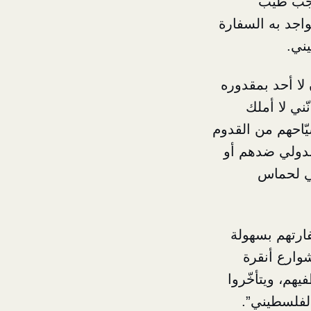
 رجب طيّب
واجد به السفارة
يني.
 لا أحد بمقدوره
ّني لا أملك
ُيّاحهم من القدوم
لدولي ضدهم أو
تي لحماس
فارتهم بسهولة
شوارع أنقرة
هم، ويتأخّروا
الفلسطيني”.