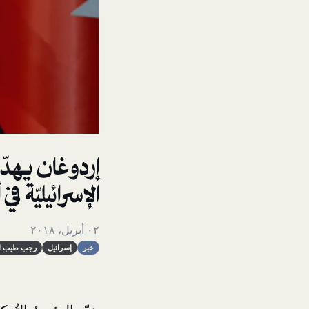
إردوغان يهدّ
الإسرائيليّة ف
٠٢ أبريل، ٢٠١٨
خبر
إسرائيل
رجب طيب ار