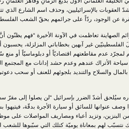
يّ الخليفة العلمانيّ الأوَّل بديعُ الزمانِ وقاهرُ الغلمانِ
شدّ العقوبات بالإسرائيليين، وحذف اسم الشارع الذي تت
نقرة عن الوجود، ردّاً على جرائمهم بحقّ الشعب الفلسط
م الصهاينة تعاظمت في الآونة الأخيرة “فهم يظنّون أنَّ
َ الفلسطينيّين غير آبهين بخطاباتي المزلزلة، يحسبون أن
مجرّد عدم مقاطعتهم اقتصاديّاً أو دبلوماسيّاً أو منع س
ر سياحة الأتراك عندهم وعدم حشد إدانات مع المجتمع ا
 بالمال والسلاح والتنديد بلجوئهم للعنف أو سحب دعو
اره سيُلحق أشدّ الضرر بإسرائيل “لن يصلوا إلى مقرّ س
ا وصف عنوانها للسائق أو سيارة الأجرة بدقّة، فيتيهوا ب
من البنزين، وتزيد أعباء ومصاريف المواصلات على موظفي
نتسبّب لهم بمعاناة يوميّة كتلك التي سبّبوها للشعب 