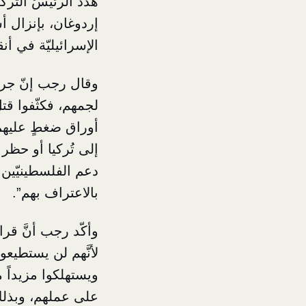
هدّد الرئيسُ التُرك
إردوغان، بإنزال أ
الإسرائيليّة في أ
وقال رجب إنّ جرائ
لجمهم، فكثّفوا قتل
أوراق ضغطٍ عليهم ل
إلى تُركيا أو حظ
دعم الفلسطينيّين
بالاعتراف بهم”.
وأكّد رجب أنَّ قر
لأنَّهم لن يستطيعو
ويستهلكوا مزيداً 
على عملهم، وبذلك 