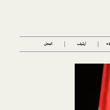
ط
أرشيف
المحل