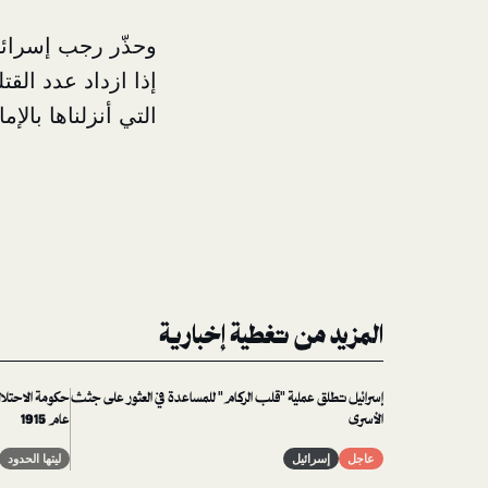
وحذّر رجب إسرائي
إذا ازداد عدد الق
التي أنزلناها بال
المزيد من تغطية إخبارية
إسرائيل تطلق عملية "قلب الركام" للمساعدة في العثور على جثث
حكومة الاحتلال 
الأسرى
عام 1915
عاجل
إسرائيل
ليتها الحدود