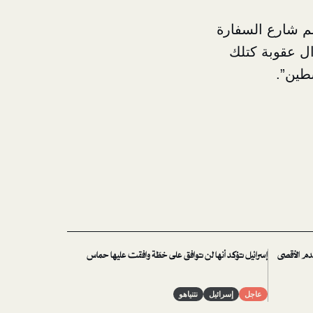
سم شارع السفارة
ال عقوبة كتلك
طين”.
هدم الأقصى
إسرائيل تؤكد أنها لن توافق على خطّة وافقت عليها حماس
عاجل
إسرائيل
نتنياهو