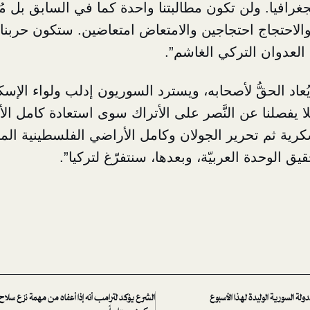
جغرافيا. ولن تكون مطالبتنا واحدة كما في السابق بل مُ
احتجاج احتجاجين والامتعاض امتعاضين. ستكون حربنا
العدوان التركي الغاشم”.
 يُعاد الحقُّ لأصحابه، ويسترد السوريون إدلب ولواء الإ
ا يفصلنا عن النَّصر على الأتراك سوى استعادة كامل ال
كرية ثم تحرير الجولان وكامل الأراضي الفلسطينية المحت
يق الوحدة العربيّة، وبعدها، سنتفرّغ لتركيا”.
ولة السورية الوليدة لهذا الأسبوع
الشرع يؤكد لترامب أنه إذا أعفاه من مهمة نزع سلا