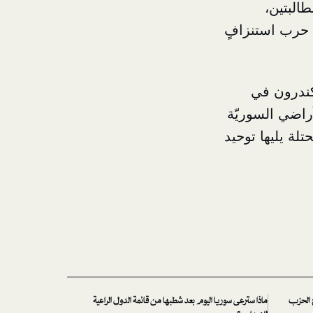
طالبتين،
 حرب استنزافٍ
سكندرون في
أراضي السوريّة
لة يليها توحيد
ح الحزب
ماذا سترعى سوريا اليوم بعد شطبها من قائمة الدول الراعية