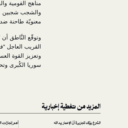
مناهج القومية وال
والشجب شجبين وال
معنويّة طاحنة ضد 
وتوقّع النَّاطق أن
القريب العاجل “فل
وتعزيز القوة العس
سوريا الكُبرى وتحق
المزيد من تغطية إخبارية
الشرع يؤكد للجزيرة أنَّ الإعمار بيد الله
أهم إنجازات الد