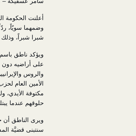
سامر عسفيكة – م
أعلنت الحكومة السو
وضمهما سويّاً، ردّ
شبرا شبراً، وذلك
ويؤكد ناطق باسم 
على أراضيه دون أخ
والروس والإيرانيين
الأمين العام لحز
مكتوفة الأيدي، و
حلوقهم عندما يبتلع
ويرى الناطق أن خط
سنتبنى قضيَّة الم