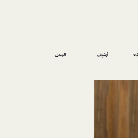
ط
أرشيف
المحل