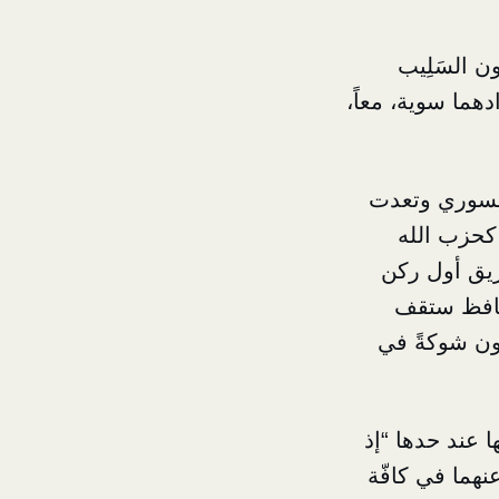
ن السَلِيب
دهما سوية، معاً،
السوري وتعدت
 كحزب الله
لفريق أول ركن
 حافظ ستقف
ون شوكةً في
 عند حدها “إذ
نهما في كافّة