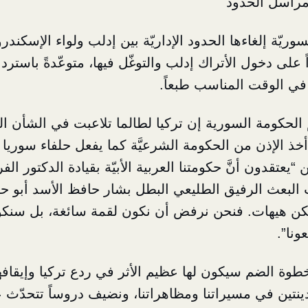
راسل الحدود
ريّة إلغاءها الحدود الإداريّة بين
إدلب ولواء الإسكندرو
اً على دخول الأتراك إدلب والتوغّل فيها، متوعّدةً باستردا
 في الوقت المناسب طبعاً.
الحكومة السورية إن تركيا لطالما تلاعبت في الشأن 
ذ الإذن من الحكومة الشرعيَّة كما يفعل حلفاء سوريا
 “يعتقدون أنَّ حكومتنا العربية الأبيّة بقيادة الدكتور ا
ب البعث الرفيق الطليعي البطل بشار حافظ الأسد أبو
لكن هيهات. فنحن نرفض أن نكون لقمة سائغة، بل سنك
ونا”.
وة الضم سيكون لها عظيم الأثر في ردع تركيا وإيقافها
دينتين في مسيراتنا ومظاهراتنا، ونضيف دروساً تتحدّث ع